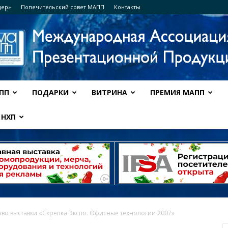
дер»
Попечительский совет МАПП
Контакты
ПП
ПОДАРКИ
ВИТРИНА
ПРЕМИЯ МАПП
Ассоциация
НХП
МАПП
во выставки «Скрепка Экспо. Офисные технологии 2007»