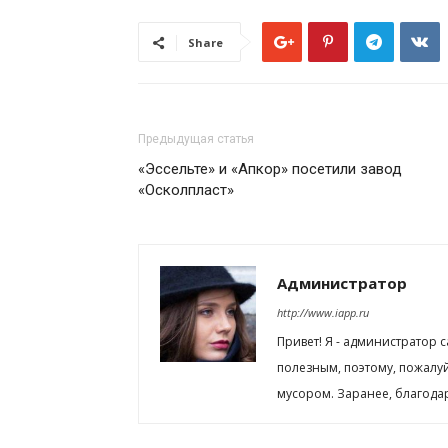
Share
Предыдущая статья
«Эссельте» и «Апкор» посетили завод
«Осколпласт»
Администратор
http://www.iapp.ru
Привет! Я - администратор 
полезным, поэтому, пожалу
мусором. Заранее, благода