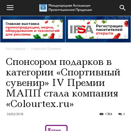
На главную
Новости Премии
Спонсором подарков в
категории «Спортивный
сувенир» IV Премии
МАПП стала компания
«Сolourtex.ru»
06/02/2018
1784
0