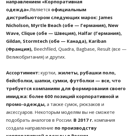
направлением «Корпоративная
одежда».
Является
официальным
дистрибьютором следующих марок: James
Nicholson, Myrtle Beach (обе — Германия), New
Wave, Clique (обе — Швеция), Halfar (Германия),
Gildan, Stormtech (обе — Канада), Kariban
(Франция),
Beechfiled, Quadra, Bagbase, Result (все —
Великобритания) и других.
Ассортимент:
куртки,
жилеты, рубашки поло,
бейсболки, шапки, сумки, футболки — все, что
требуется компаниям для формирования своего
имиджа: более 600 позиций корпоративной и
промо-одежды,
а также сумок, рюкзаков и
аксессуаров. Некоторым моделям вы не сможете
подобрать аналогов в России.
В 2017 г.
компания
создала направление
по производству
корпоративной одежды в России.