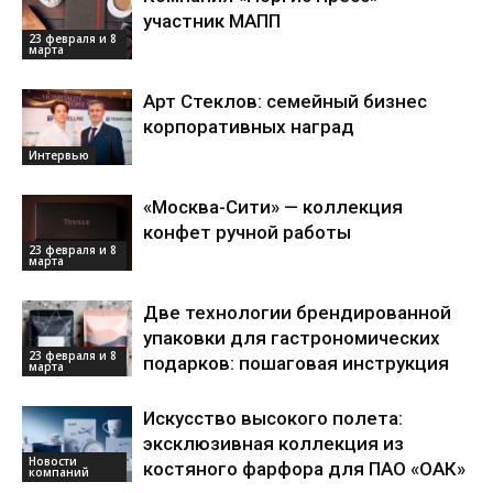
участник МАПП
23 февраля и 8
марта
Арт Стеклов: семейный бизнес
корпоративных наград
Интервью
«Москва-Сити» — коллекция
конфет ручной работы
23 февраля и 8
марта
Две технологии брендированной
упаковки для гастрономических
23 февраля и 8
подарков: пошаговая инструкция
марта
Искусство высокого полета:
эксклюзивная коллекция из
Новости
костяного фарфора для ПАО «ОАК»
компаний