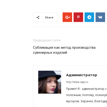
Share
Предыдущая статья
Сублимация как метод производства
сувенирных изделий
Администратор
http://www.iapp.ru
Привет! Я - администратор 
полезным, поэтому, пожалу
мусором. Заранее, благода