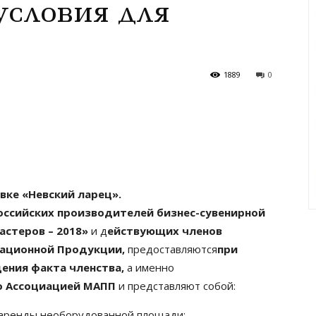
условия для
1889
0
вке «Невский ларец».
ссийских производителей бизнес-сувенирной
астеров – 2018»
и д
ействующих членов
ационной Продукции,
предоставляются
при
ения факта членства,
а именно
го Ассоциацией МАПП
и представляют собой:
 аренды необорудованной площади;