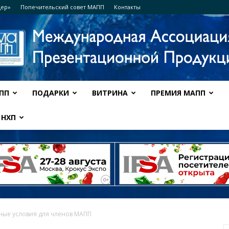
дер»
Попечительский совет МАПП
Контакты
ПП
ПОДАРКИ
ВИТРИНА
ПРЕМИЯ МАПП
Ассоциация
НХП
МАПП
ные условия для членов МАПП