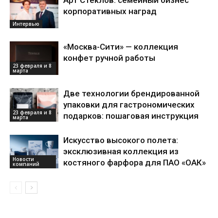
Арт Стеклов: семейный бизнес
корпоративных наград
Интервью
«Москва-Сити» — коллекция
конфет ручной работы
23 февраля и 8
марта
Две технологии брендированной
упаковки для гастрономических
23 февраля и 8
подарков: пошаговая инструкция
марта
Искусство высокого полета:
эксклюзивная коллекция из
Новости
костяного фарфора для ПАО «ОАК»
компаний