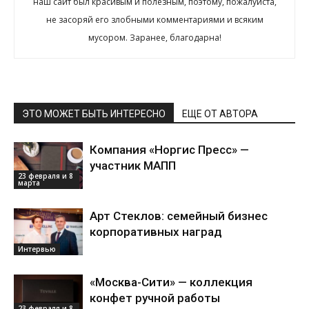
наш сайт был красивым и полезным, поэтому, пожалуйста,
не засоряй его злобными комментариями и всяким
мусором. Заранее, благодарна!
ЭТО МОЖЕТ БЫТЬ ИНТЕРЕСНО
ЕЩЕ ОТ АВТОРА
Компания «Норгис Пресс» —
участник МАПП
23 февраля и 8
марта
Арт Стеклов: семейный бизнес
корпоративных наград
Интервью
«Москва-Сити» — коллекция
конфет ручной работы
23 февраля и 8