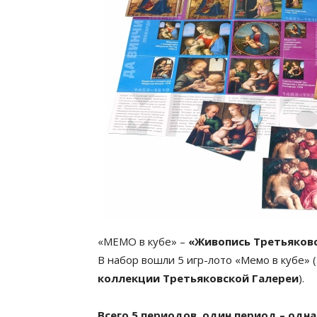
«МЕМО в кубе» –
«Живопись Третьяковс
В набор вошли 5 игр-лото «Мемо в кубе» (
коллекции Третьяковской Галереи
).
Всего 5 периодов, один период – одна