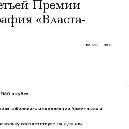
етьей Премии
афия «Власта-
1265
0
ЕМО в кубе»
риях: «Живопись из коллекции Эрмитажа» и
оскольку соответствует
следующим