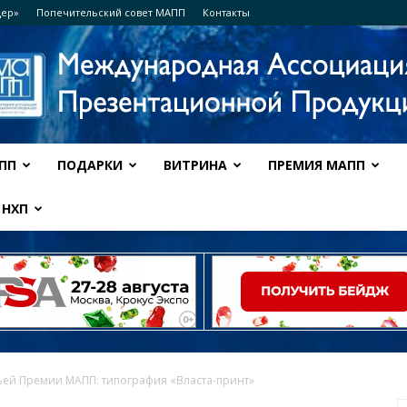
дер»
Попечительский совет МАПП
Контакты
ПП
ПОДАРКИ
ВИТРИНА
ПРЕМИЯ МАПП
Ассоциация
НХП
МАПП
ьей Премии МАПП: типография «Власта-принт»