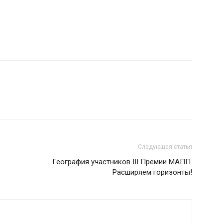
Следующая статья
География участников III Премии МАПП.
Расширяем горизонты!