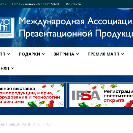
дер»
Попечительский совет МАПП
Контакты
ПП
ПОДАРКИ
ВИТРИНА
ПРЕМИЯ МАПП
Ассоциация
НХП
МАПП
ьей Премии МАПП: РПК «ТТС»