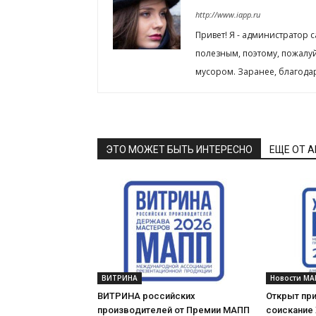
http://www.iapp.ru
Привет! Я - администратор 
полезным, поэтому, пожалу
мусором. Заранее, благода
ЭТО МОЖЕТ БЫТЬ ИНТЕРЕСНО
ЕЩЕ ОТ 
ВИТРИНА
Новости МА
ВИТРИНА российских
Открыт при
производителей от Премии МАПП
соискание