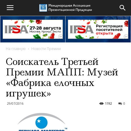
На главную
Новости Премии
Соискатель Третьей
Премии МАПП: Музей
«Фабрика елочных
игрушек»
29/07/2016
1192
0