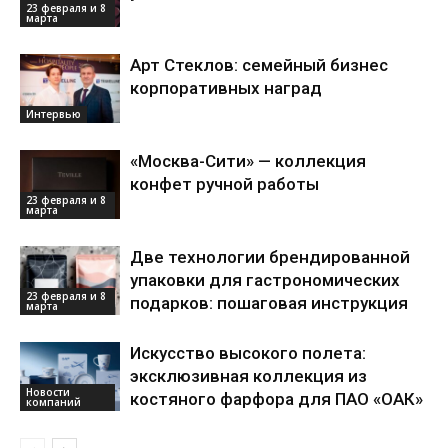
23 февраля и 8
марта
Арт Стеклов: семейный бизнес
корпоративных наград
Интервью
«Москва-Сити» — коллекция
конфет ручной работы
23 февраля и 8
марта
Две технологии брендированной
упаковки для гастрономических
23 февраля и 8
подарков: пошаговая инструкция
марта
Искусство высокого полета:
эксклюзивная коллекция из
Новости
костяного фарфора для ПАО «ОАК»
компаний