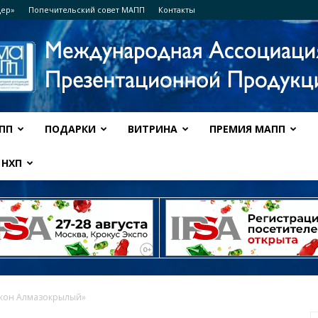
дер»
Попечительский совет МАПП
Контакты
ПП
ПОДАРКИ
ВИТРИНА
ПРЕМИЯ МАПП
Ассоциация
НХП
МАПП
акон Алмазокрылый»