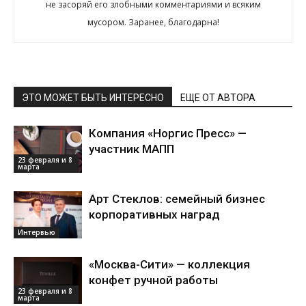
не засоряй его злобными комментариями и всяким
мусором. Заранее, благодарна!
ЭТО МОЖЕТ БЫТЬ ИНТЕРЕСНО
ЕЩЕ ОТ АВТОРА
Компания «Норгис Пресс» —
участник МАПП
23 февраля и 8
марта
Арт Стеклов: семейный бизнес
корпоративных наград
Интервью
«Москва-Сити» — коллекция
конфет ручной работы
23 февраля и 8
марта