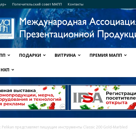
дер»
Попечительский совет МАПП
Контакты
ПП
ПОДАРКИ
ВИТРИНА
ПРЕМИЯ МАПП
Ассоциация
НХП
МАПП
 Pelikan представляет пишущие инструменты Classic 200 Gold-Marbled