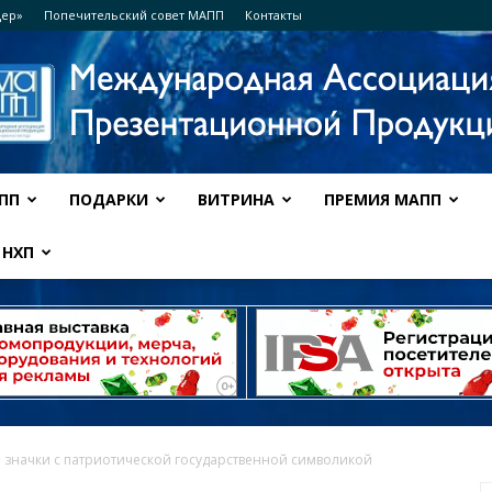
дер»
Попечительский совет МАПП
Контакты
ПП
ПОДАРКИ
ВИТРИНА
ПРЕМИЯ МАПП
Ассоциация
НХП
МАПП
значки с патриотической государственной символикой