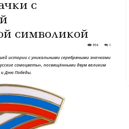
ачки с
ой
ой символикой
894
0
шей истории с уникальными серебряными значками
усские самоцветы», посвящёнными двум великим
и Дню Победы.