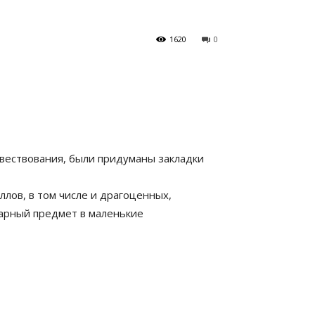
1620
0
овествования, были придуманы закладки
ллов, в том числе и драгоценных,
тарный предмет в маленькие