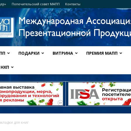
дер»
Попечительский совет МАПП
Контакты
ПП
ПОДАРКИ
ВИТРИНА
ПРЕМИЯ МАПП
Ассоциация
НХП
МАПП
кладки для книг