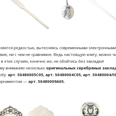
новятся редкостью, вытесняясь современными электронными 
вие, ни с чем не сравнимое. Ведь настоящую книгу, можно 
 в этих случаях, конечно же, не обойтись без закладки!
ему вниманию несколько
оригинальных серебряных закла
юбу:
арт. 50480005С05, арт. 50480004С05, арт. 50480004Л
 орнаментом —
арт. 50480009А05.