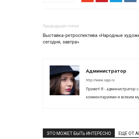
Предыдущая статья
Выставка-ретроспектива «Народные художе
сегодня, завтра»
Администратор
http://www.iapp.ru
Привет! Я - администратор 
комментариями и всяким му
ЭТО МОЖЕТ БЫТЬ ИНТЕРЕСНО
ЕЩЕ ОТ 