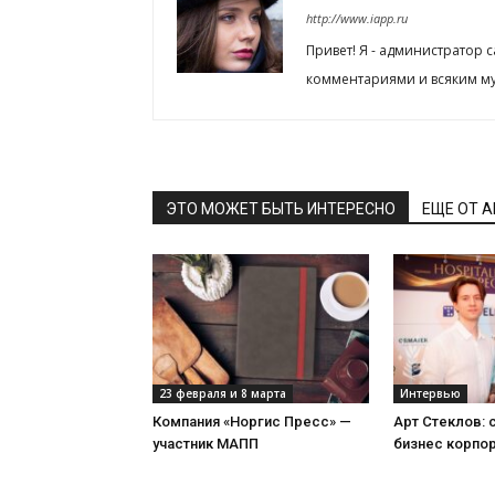
http://www.iapp.ru
Привет! Я - администратор 
комментариями и всяким му
ЭТО МОЖЕТ БЫТЬ ИНТЕРЕСНО
ЕЩЕ ОТ 
23 февраля и 8 марта
Интервью
Компания «Норгис Пресс» —
Арт Стеклов:
участник МАПП
бизнес корпо