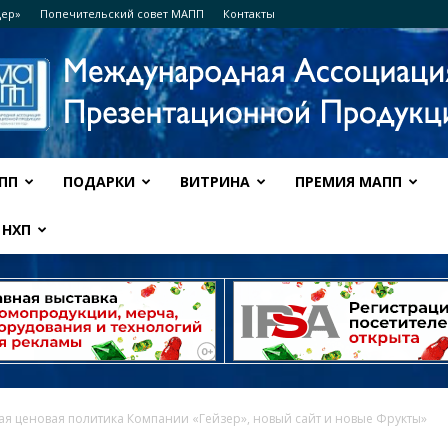
дер»
Попечительский совет МАПП
Контакты
ПП
ПОДАРКИ
ВИТРИНА
ПРЕМИЯ МАПП
Ассоциация
НХП
МАПП
я ценовая политика Компании «Гейзер», новый сайт и новые Фрукты»