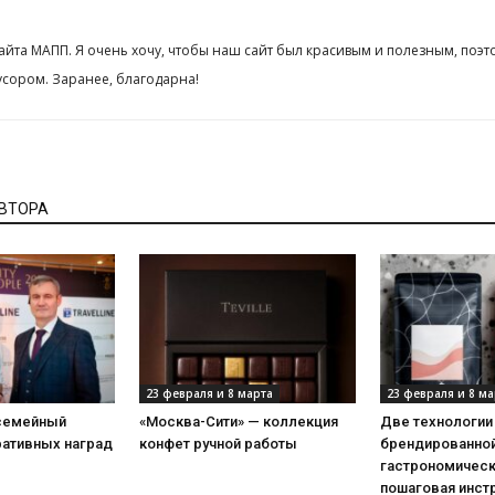
сайта МАПП. Я очень хочу, чтобы наш сайт был красивым и полезным, поэт
сором. Заранее, благодарна!
АВТОРА
23 февраля и 8 марта
23 февраля и 8 ма
 семейный
«Москва-Сити» — коллекция
Две технологии
ративных наград
конфет ручной работы
брендированной
гастрономическ
пошаговая инст