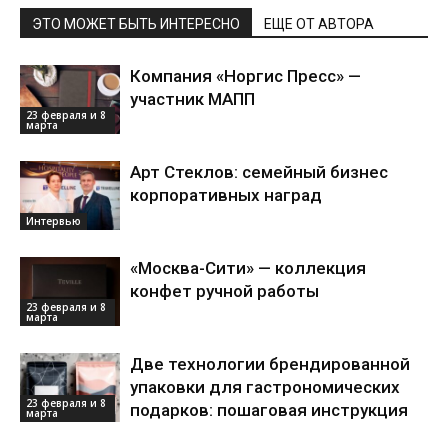
ЭТО МОЖЕТ БЫТЬ ИНТЕРЕСНО
ЕЩЕ ОТ АВТОРА
Компания «Норгис Пресс» —
участник МАПП
23 февраля и 8
марта
Арт Стеклов: семейный бизнес
корпоративных наград
Интервью
«Москва-Сити» — коллекция
конфет ручной работы
23 февраля и 8
марта
Две технологии брендированной
упаковки для гастрономических
23 февраля и 8
подарков: пошаговая инструкция
марта