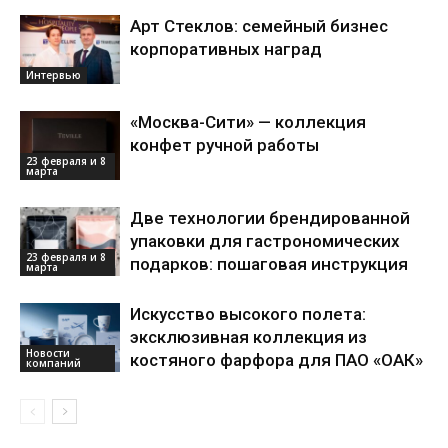
Арт Стеклов: семейный бизнес
корпоративных наград
Интервью
«Москва-Сити» — коллекция
конфет ручной работы
23 февраля и 8
марта
Две технологии брендированной
упаковки для гастрономических
23 февраля и 8
подарков: пошаговая инструкция
марта
Искусство высокого полета:
эксклюзивная коллекция из
Новости
костяного фарфора для ПАО «ОАК»
компаний