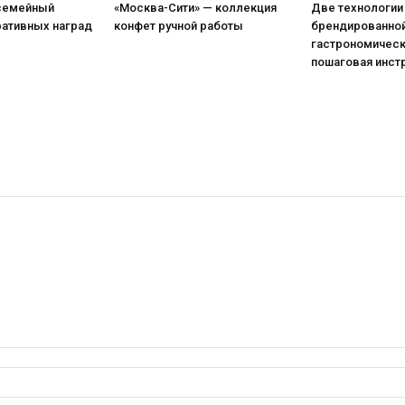
 семейный
«Москва-Сити» — коллекция
Две технологии
ративных наград
конфет ручной работы
брендированной
гастрономическ
пошаговая инст