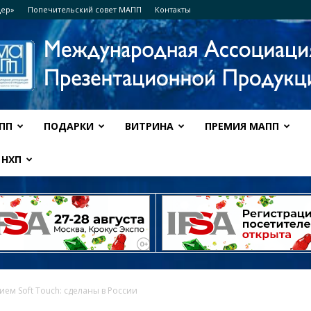
дер»
Попечительский совет МАПП
Контакты
ПП
ПОДАРКИ
ВИТРИНА
ПРЕМИЯ МАПП
Ассоциация
НХП
МАПП
ием Soft Touch: сделаны в России