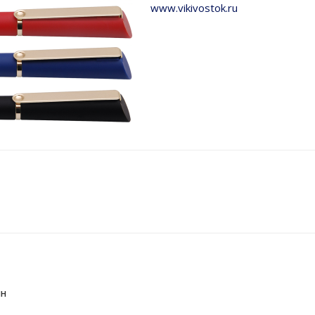
www.vikivostok.ru
ин