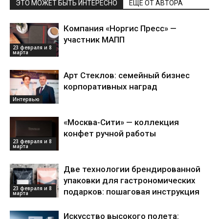
ЭТО МОЖЕТ БЫТЬ ИНТЕРЕСНО
ЕЩЕ ОТ АВТОРА
Компания «Норгис Пресс» —
участник МАПП
23 февраля и 8
марта
Арт Стеклов: семейный бизнес
корпоративных наград
Интервью
«Москва-Сити» — коллекция
конфет ручной работы
23 февраля и 8
марта
Две технологии брендированной
упаковки для гастрономических
23 февраля и 8
подарков: пошаговая инструкция
марта
Искусство высокого полета: