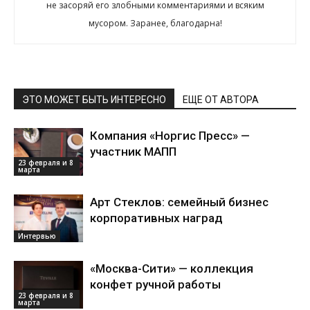
не засоряй его злобными комментариями и всяким
мусором. Заранее, благодарна!
ЭТО МОЖЕТ БЫТЬ ИНТЕРЕСНО
ЕЩЕ ОТ АВТОРА
Компания «Норгис Пресс» —
участник МАПП
23 февраля и 8
марта
Арт Стеклов: семейный бизнес
корпоративных наград
Интервью
«Москва-Сити» — коллекция
конфет ручной работы
23 февраля и 8
марта