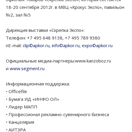
18-20 сентября 2012г. в МВЦ «Крокус Экспо», павильон
№2, зал №5
Дирекция выставки «Скрепка Экспо»:
Телефон: +7 495 648 9138, +7 495 789 9380
nE-mail:
clip©apkor.ru
,
info©apkor.ru
,
expo©apkor.ru
Официальные медиа-партнеры:www.kanzoboz.ru
и
www.segment.ru
Информационная поддержка:
• Officefile
• Бумага ИД «ИНФО ОЛ»
• Лидер МАПП
• Профессионал рекламно-сувенирного бизнеса
• Канцелярия
• АИТЭРА