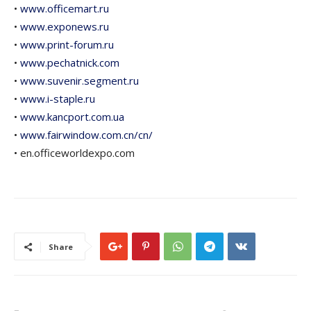
•
www.officemart.ru
•
www.exponews.ru
•
www.print-forum.ru
•
www.pechatnick.com
•
www.suvenir.segment.ru
•
www.i-staple.ru
•
www.kancport.com.ua
•
www.fairwindow.com.cn/cn/
• en.officeworldexpo.com
Share