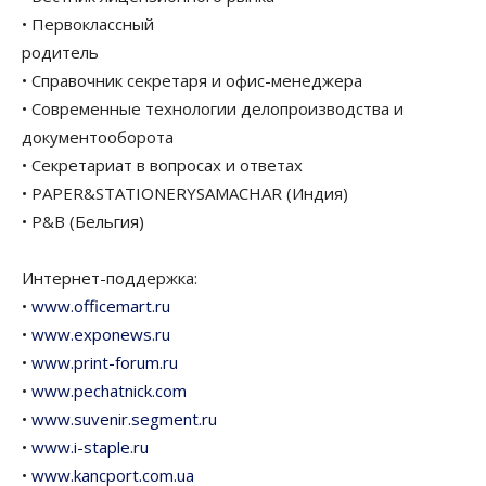
• Первоклассный
родитель
• Справочник секретаря и офис-менеджера
• Современные технологии делопроизводства и
документооборота
• Секретариат в вопросах и ответах
• PAPER&STATIONERYSAMACHAR (Индия)
• P&B (Бельгия)
Интернет-поддержка:
•
www.officemart.ru
•
www.exponews.ru
•
www.print-forum.ru
•
www.pechatnick.com
•
www.suvenir.segment.ru
•
www.i-staple.ru
•
www.kancport.com.ua