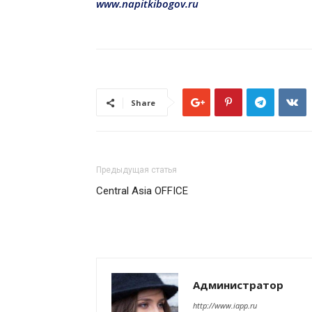
www.napitkibogov.ru
Share
Предыдущая статья
Central Asia OFFICE
Администратор
http://www.iapp.ru