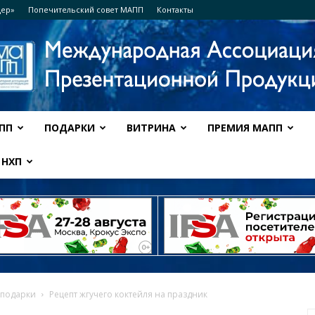
дер»
Попечительский совет МАПП
Контакты
ПП
ПОДАРКИ
ВИТРИНА
ПРЕМИЯ МАПП
Ассоциация
НХП
МАПП
 подарки
Рецепт жгучего коктейля на праздник