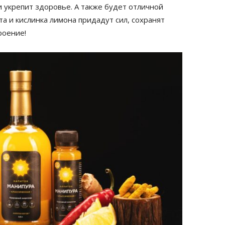
 укрепит здоровье. А также будет отличной
а и кислинка лимона придадут сил, сохранят
роение!