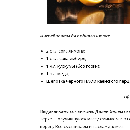
Ингредиенты для одного шота:
2 ст.л сока лимона;
1 ст.л. сока имбиря;
1 ч.л. куркумы (без горки);
1 ч.л. меда;
Щепотка черного и/или каенского перц
Пр
Выдавливаем сок лимона. Далее берем св
терке. Получившуюся массу сжимаем и отд
перец. Всё смешиваем и наслаждаемся.