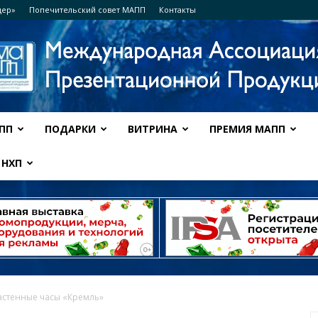
дер»
Попечительский совет МАПП
Контакты
ПП
ПОДАРКИ
ВИТРИНА
ПРЕМИЯ МАПП
Ассоциация
НХП
МАПП
астенные часы «Кремль»