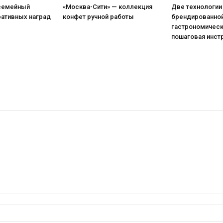
 семейный
«Москва-Сити» — коллекция
Две технологии
ративных наград
конфет ручной работы
брендированной
гастрономическ
пошаговая инст