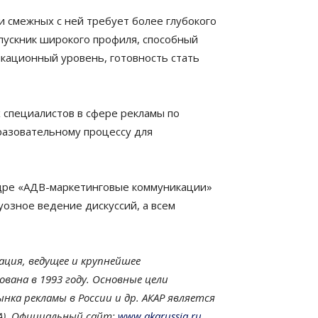
и смежных с ней требует более глубокого
пускник широкого профиля, способный
икационный уровень, готовность стать
 специалистов в сфере рекламы по
разовательному процессу для
дре «АДВ-маркетинговые коммуникации»
озное ведение дискуссий, а всем
ация, ведущее и крупнейшее
вана в 1993 году. Основные цели
ка рекламы в России и др. АКАР является
А). Официальный сайт:
www.akarussia.ru