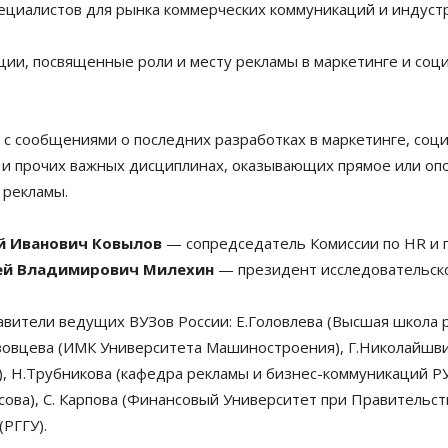
пециалистов для рынка коммерческих коммуникаций и индуст
кции, посвященные роли и месту рекламы в маркетинге и соц
с сообщениями о последних разработках в маркетинге, соци
е и прочих важных дисциплинах, оказывающих прямое или оп
 рекламы.
й Иванович Ковылов
— сопредседатель Комиссии по HR и 
ей Владимирович Милехин
— президент исследовательск
вители ведущих ВУЗов России: Е.Головлева (Высшая школа р
зовцева (ИМК Университета Машиностроения), Г.Николайшви
, Н.Трубникова (кафедра рекламы и бизнес-коммуникаций РУД
ова), С. Карпова (Финансовый Университет при Правительств
(РГГУ).