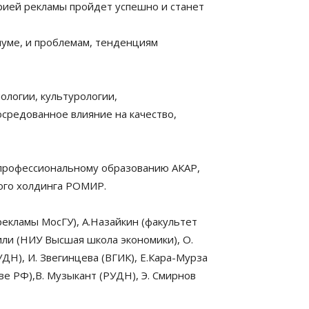
рией рекламы пройдет успешно и станет
иуме, и проблемам, тенденциям
ологии, культурологии,
осредованное влияние на качество,
профессиональному образованию АКАР,
ого холдинга РОМИР.
екламы МосГУ), А.Назайкин (факультет
ли (НИУ Высшая школа экономики), О.
Н), И. Звегинцева (ВГИК), Е.Кара-Мурза
е РФ),В. Музыкант (РУДН), Э. Смирнов