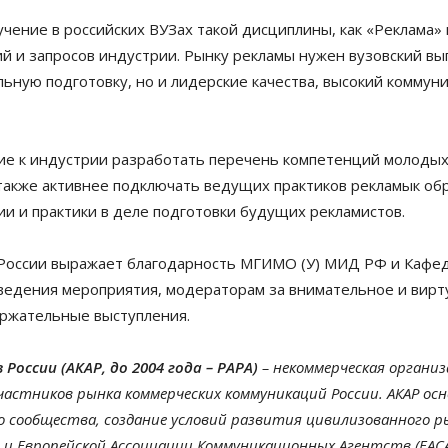
чение в российских ВУЗах такой дисциплины, как «Реклама» 
ий и запросов индустрии. Рынку рекламы нужен вузовский вы
ьную подготовку, но и лидерские качества, высокий коммун
е к индустрии разработать перечень компетенций молодых
 также активнее подключать ведущих практиков рекламык об
и и практики в деле подготовки будущих рекламистов.
 России выражает благодарность МГИМО (У) МИД РФ и Кафе
ведения мероприятия, модераторам за внимательное и вирту
ержательные выступления.
оссии (АКАР, до 2004 года – РАРА)
– некоммерческая организ
частников рынка коммерческих коммуникаций России. АКАР осно
 сообщества, создание условий развития цивилизованного рын
и Европейской Ассоциации Коммуникационных Агентств (ЕАС