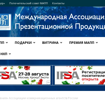
дер»
Попечительский совет МАПП
Контакты
ПП
ПОДАРКИ
ВИТРИНА
ПРЕМИЯ МАПП
Ассоциация
НХП
МАПП
ения» Ассоциации коммуникационных агентств России