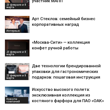
участник МАПП
23 февраля и 8
марта
Арт Стеклов: семейный бизнес
корпоративных наград
Интервью
«Москва-Сити» — коллекция
конфет ручной работы
23 февраля и 8
марта
Две технологии брендированной
упаковки для гастрономических
23 февраля и 8
подарков: пошаговая инструкция
марта
Искусство высокого полета:
эксклюзивная коллекция из
Новости
костяного фарфора для ПАО «ОАК»
компаний