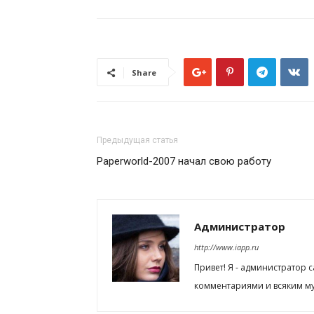
Share
Предыдущая статья
Paperworld-2007 начал свою работу
Администратор
http://www.iapp.ru
Привет! Я - администратор 
комментариями и всяким му