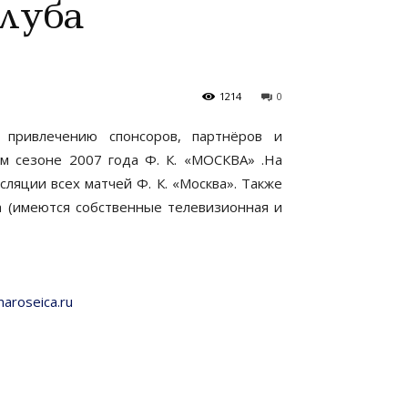
Клуба
1214
0
 привлечению спонсоров, партнёров и
ом сезоне 2007 года Ф. К. «МОСКВА» .На
ляции всех матчей Ф. К. «Москва». Также
а (имеются собственные телевизионная и
aroseica.ru