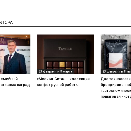
АВТОРА
23 февраля и 8 марта
23 февраля и 8 ма
 семейный
«Москва-Сити» — коллекция
Две технологии
ративных наград
конфет ручной работы
брендированной
гастрономическ
пошаговая инст