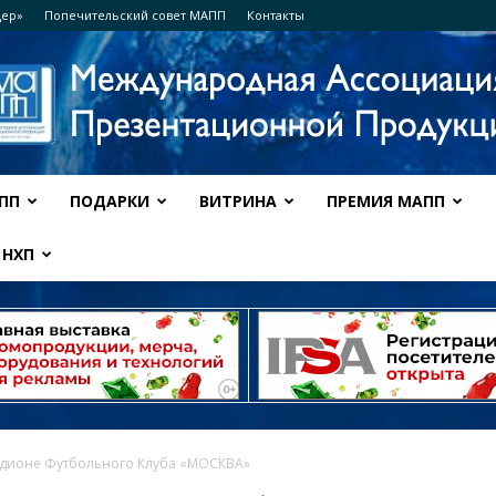
дер»
Попечительский совет МАПП
Контакты
ПП
ПОДАРКИ
ВИТРИНА
ПРЕМИЯ МАПП
Ассоциация
НХП
МАПП
адионе Футбольного Клуба «МОСКВА»