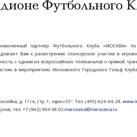
адионе Футбольного 
лномоченный партнёр Футбольного Клуба «МОСКВА» по
длагает Вам к расмотрению спонсорское участие в игров
ость с одним из всероссийских телеканалов о прямой транс
стию в мероприятиях Московского Городского Гольф Клуб
росейка, д. 11/4, стр. 1, офис»55″. Тел. (495) 624-04-28.
www.m
ов, тел. +7 (962) 904 98 02.
maroseica©maroseica.ru