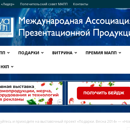
 «Лидер»
Попечительский совет МАПП
Контакты
ПП
ПОДАРКИ
ВИТРИНА
ПРЕМИЯ МАПП
Ассоциация
НХП
МАПП
уйтесь и приходите на выставочный проект «Подарки. Весна 2014» — «Нов