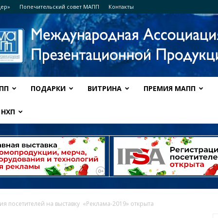
дер»
Попечительский совет МАПП
Контакты
ПП
ПОДАРКИ
ВИТРИНА
ПРЕМИЯ МАПП
Ассоциация
НХП
МАПП
ия посетителей на выставку «Реклама-​2019» открыта