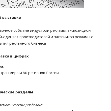
О выставке
оч­ное событие индустрии рекламы, экспози­ци­он­
бъеди­няет произво­ди­те­лей и заказчи­ков рекламы с
ития реклам­ного бизнеса.
авка в цифрах
а;
тран мира и 80 регионов России;
ческие разделы
тематическим разделам: