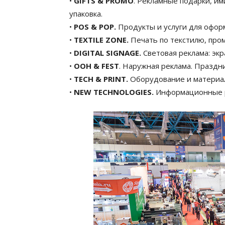
•
GIFTS & PROMO
. Рекламные подарки, и
упаковка.
•
POS & POP.
Продукты и услуги для офор
•
TEXTILE ZONE.
Печать по текстилю, про
•
DIGITAL SIGNAGE.
Световая реклама: экр
•
OOH & FEST
. Наружная реклама. Празд
•
TECH & PRINT.
Оборудование и материал
•
NEW TECHNOLOGIES.
Информационные ре