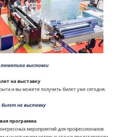
 тематика выставки
лет на выставку
рыта и вы можете получить билет уже сегодня.
 билет на выставку
вая программа
нгресс­ных мероприя­тий для профессио­на­лов
ми и участни­ками которых станут предста­ви­тели