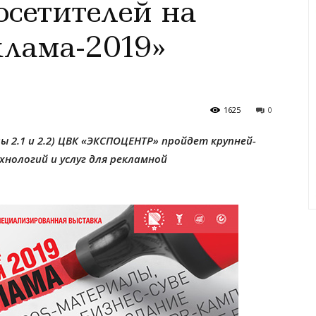
осетителей на
лама-​2019»
1625
0
лы 2.1 и 2.2) ЦВК «ЭКСПОЦЕНТР» пройдет крупней­
хноло­гий и услуг для реклам­ной