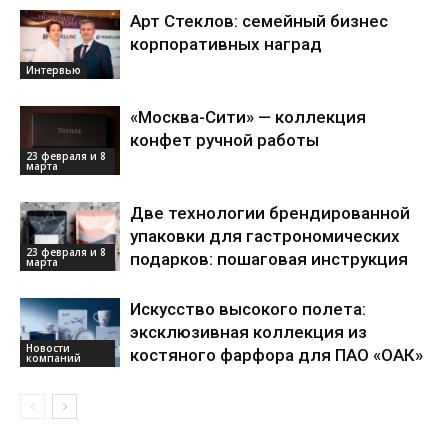
Арт Стеклов: семейный бизнес
корпоративных наград
Интервью
«Москва-Сити» — коллекция
конфет ручной работы
23 февраля и 8
марта
Две технологии брендированной
упаковки для гастрономических
23 февраля и 8
подарков: пошаговая инструкция
марта
Искусство высокого полета:
эксклюзивная коллекция из
Новости
костяного фарфора для ПАО «ОАК»
компаний