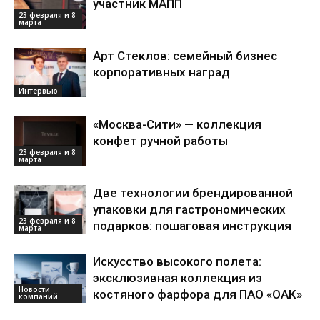
участник МАПП
23 февраля и 8
марта
Арт Стеклов: семейный бизнес
корпоративных наград
Интервью
«Москва-Сити» — коллекция
конфет ручной работы
23 февраля и 8
марта
Две технологии брендированной
упаковки для гастрономических
23 февраля и 8
подарков: пошаговая инструкция
марта
Искусство высокого полета:
эксклюзивная коллекция из
Новости
костяного фарфора для ПАО «ОАК»
компаний