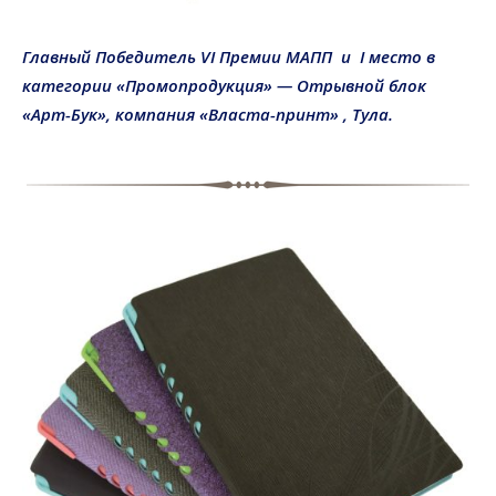
Главный Победитель
V
I
Премии МАПП
и
I место в
категории «
Промопродукция
»
—
Отрывной блок
«Арт-Бук»,
компания «
Власта-принт
»
, Тула.