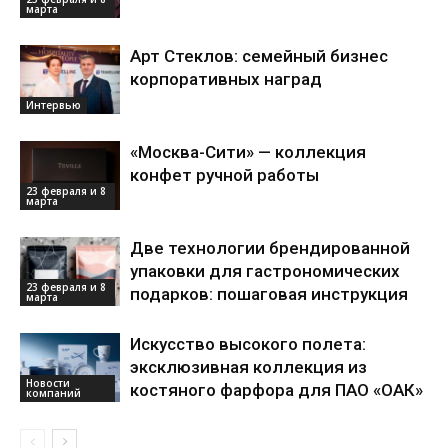
марта
Арт Стеклов: семейный бизнес
корпоративных наград
Интервью
«Москва-Сити» — коллекция
конфет ручной работы
23 февраля и 8
марта
Две технологии брендированной
упаковки для гастрономических
23 февраля и 8
подарков: пошаговая инструкция
марта
Искусство высокого полета:
эксклюзивная коллекция из
Новости
костяного фарфора для ПАО «ОАК»
компаний