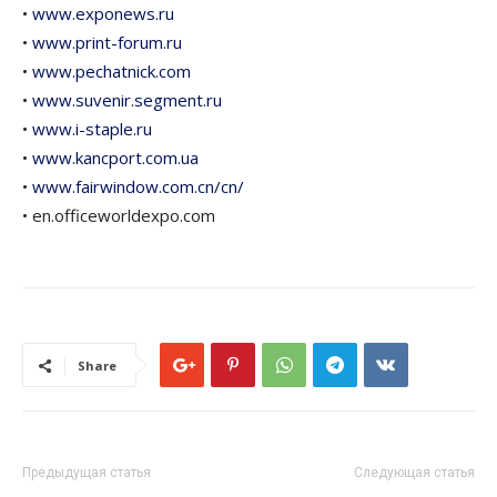
•
www.exponews.ru
•
www.print-forum.ru
•
www.pechatnick.com
•
www.suvenir.segment.ru
•
www.i-staple.ru
•
www.kancport.com.ua
•
www.fairwindow.com.cn/cn/
• en.officeworldexpo.com
Share
Предыдущая статья
Следующая статья