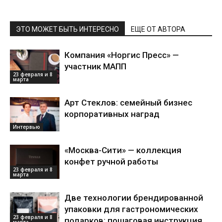
ЭТО МОЖЕТ БЫТЬ ИНТЕРЕСНО
ЕЩЕ ОТ АВТОРА
Компания «Норгис Пресс» —
участник МАПП
23 февраля и 8
марта
Арт Стеклов: семейный бизнес
корпоративных наград
Интервью
«Москва-Сити» — коллекция
конфет ручной работы
23 февраля и 8
марта
Две технологии брендированной
упаковки для гастрономических
23 февраля и 8
подарков: пошаговая инструкция
марта