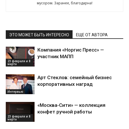
мусором. Заранее, благодарна!
ЭТО МОЖЕТ БЫТЬ ИНТЕРЕСНО
ЕЩЕ ОТ АВТОРА
Компания «Норгис Пресс» —
участник МАПП
23 февраля и 8
марта
Арт Стеклов: семейный бизнес
корпоративных наград
Интервью
«Москва-Сити» — коллекция
конфет ручной работы
23 февраля и 8
марта