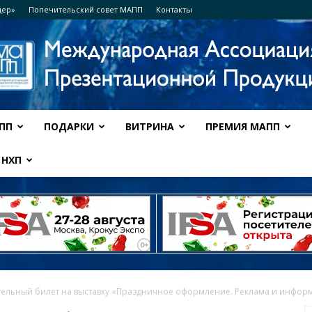
дер»
Попечительский совет МАПП
Контакты
ПП
ПОДАРКИ
ВИТРИНА
ПРЕМИЯ МАПП
Ассоциация
НХП
МАПП
тельный билет на выставку «Праздничное оформление. Реклама и инфор