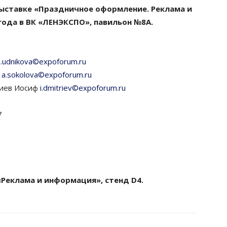
выставке «Праздничное оформление. Реклама и
 года в ВК «ЛЕНЭКСПО», павильон №8А.
n.udnikova©expoforum.ru
я
a.sokolova©expoforum.ru
риев Иосиф
i.dmitriev©expoforum.ru
7
Реклама и информация», стенд D4.