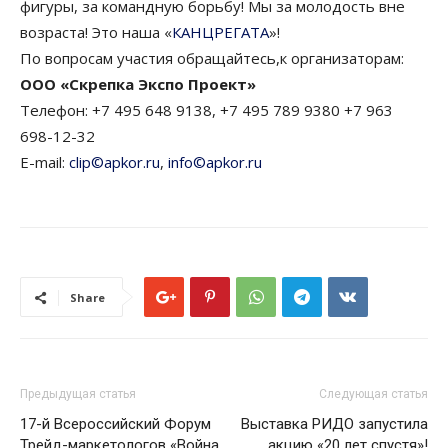
фигуры, за командную борьбу! Мы за молодость вне
возраста! Это наша «
КАНЦРЕГАТА
»!
По вопросам участия обращайтесь,к организаторам:
ООО «Скрепка Экспо Проект»
Телефон: +7 495 648 9138, +7 495 789 9380 +7 963
698-12-32
E-mail:
clip©apkor.ru
,
info©apkor.ru
Share
Предыдущая статья
Следующая статья
17-й Всероссийский Форум
Выставка РИДО запустила
Трейд-маркетологов «Война
акцию «20 лет спустя»!