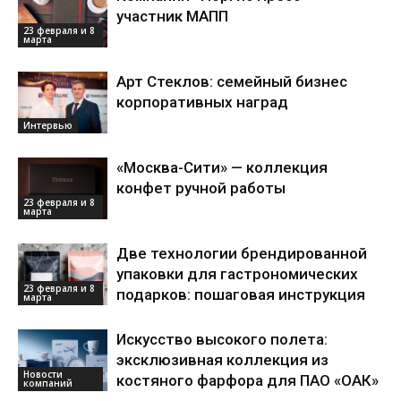
участник МАПП
23 февраля и 8
марта
Арт Стеклов: семейный бизнес
корпоративных наград
Интервью
«Москва-Сити» — коллекция
конфет ручной работы
23 февраля и 8
марта
Две технологии брендированной
упаковки для гастрономических
23 февраля и 8
подарков: пошаговая инструкция
марта
Искусство высокого полета:
эксклюзивная коллекция из
Новости
костяного фарфора для ПАО «ОАК»
компаний