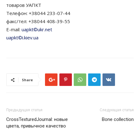
товаров УАПКТ
Телефон: +38044 233-07-44
факс/тел: +38044 408-39-55
E-mail:
uapkt©ukr.net
uapkt©i.kiev.ua
Share
Предыдущая статья
Следующая статья
CrossTexturedJournal: новые
Bone collection
цвета, привычное качество