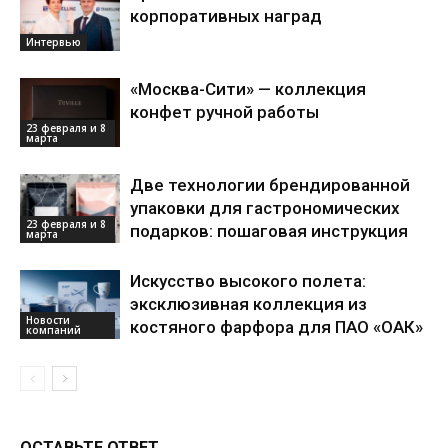
корпоративных наград
Интервью
«Москва-Сити» — коллекция
конфет ручной работы
23 февраля и 8
марта
Две технологии брендированной
упаковки для гастрономических
23 февраля и 8
подарков: пошаговая инструкция
марта
Искусство высокого полета:
эксклюзивная коллекция из
Новости
костяного фарфора для ПАО «ОАК»
компаний
ОСТАВЬТЕ ОТВЕТ