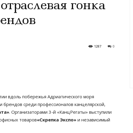
 отраслевая гонка
рендов
1287
0
тии вдоль побережья Адриатического моря
и брендов среди профессионалов канцелярской,
ата»
. Организаторами 3-й «КанцРегаты» выступили
 офисных товаров
«Скрепка Экспо»
и независимый