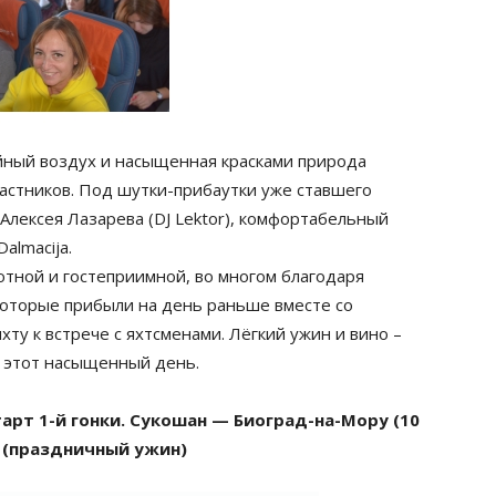
ойный воздух и насыщенная красками природа
астников. Под шутки-прибаутки уже ставшего
лексея Лазарева (DJ Lektor), комфортабельный
almacija.
уютной и гостеприимной, во многом благодаря
которые прибыли на день раньше вместе со
ту к встрече с яхтсменами. Лёгкий ужин и вино –
л этот насыщенный день.
Старт 1-й гонки. Сукошан — Биоград-на-Мору (10
 (праздничный ужин)