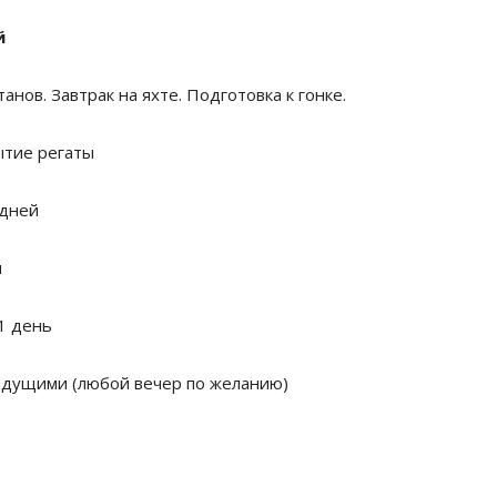
й
анов. Завтрак на яхте. Подготовка к гонке.
тие регаты
 дней
я
1 день
едущими (любой вечер по желанию)