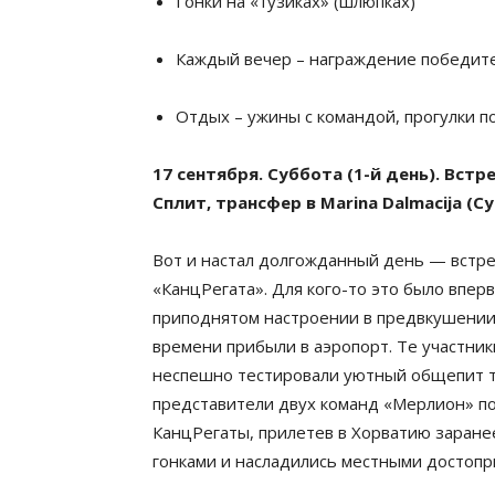
Гонки на «тузиках» (шлюпках)
Каждый вечер – награждение победите
Отдых – ужины c командой, прогулки 
17 сентября. Суббота (1-й день). Вст
Сплит, трансфер в Marina Dalmacija (С
Вот и настал долгожданный день — встреч
«КанцРегата». Для кого-то это было впе
приподнятом настроении в предвкушении
времени прибыли в аэропорт. Те участник
неспешно тестировали уютный общепит т
представители двух команд «Мерлион» п
КанцРегаты, прилетев в Хорватию заране
гонками и насладились местными достоп