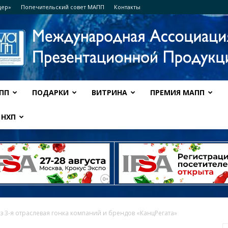
дер»
Попечительский совет МАПП
Контакты
ПП
ПОДАРКИ
ВИТРИНА
ПРЕМИЯ МАПП
Ассоциация
НХП
МАПП
з 3-я отраслевая гонка компаний и брендов «КанцРегата»