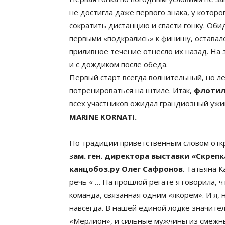
не достигла даже первого знака, у котор
сократить дистанцию и спасти гонку. Об
первыми «подкрались» к финишу, оставало
приливное течение отнесло их назад. На 
и с дождиком после обеда.
Первый старт всегда волнительный, но л
потренироваться на штиле. Итак,
флотил
всех участников ожидал грандиозный уж
MARINE KORNATI.
По традиции приветственным словом отк
з
ам. ген. директора выставки «Скрепк
канцобоз.ру Олег Сафронов
. Татьяна 
речь « … На прошлой регате я говорила, ч
команда, связанная одним «якорем». И я, 
навсегда. В нашей единой лодке значите
«Мерлион», и сильные мужчины из смежных