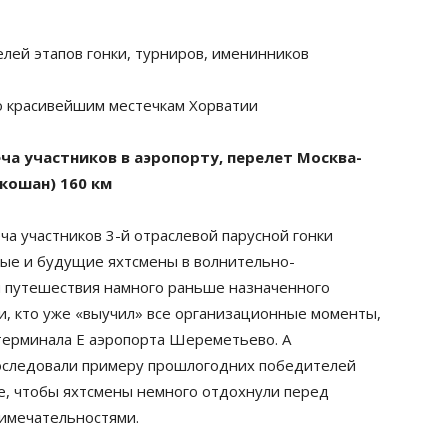
лей этапов гонки, турниров, именинников
по красивейшим местечкам Хорватии
реча участников в аэропорту, перелет Москва-
укошан) 160 км
а участников 3-й отраслевой парусной гонки
рвые и будущие яхтсмены в волнительно-
 путешествия намного раньше назначенного
и, кто уже «выучил» все организационные моменты,
ерминала Е аэропорта Шереметьево. А
оследовали примеру прошлогодних победителей
е, чтобы яхтсмены немного отдохнули перед
римечательностями.