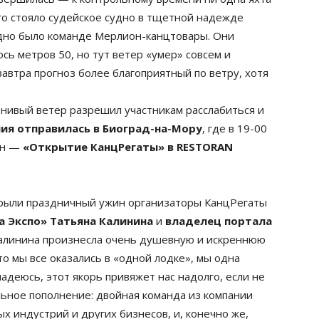
ого стояло судейское судно в тщетной надежде
идно было команде Мерлион-канцтовары. Они
сь метров 50, но тут ветер «умер» совсем и
завтра прогноз более благоприятный по ветру, хотя
енивый ветер разрешил участникам расслабиться и
ия отправилась в Биоград-на-Мору
, где в 19-00
ин —
«Открытие КанцРегаты» в RESTORAN
рыли праздничный ужин организаторы КанцРегаты
а Экспо» Татьяна Калинина
и
владелец портала
Калинина произнесла очень душевную и искреннюю
то мы все оказались в «одной лодке», мы одна
надеюсь, этот якорь привяжет нас надолго, если не
льное пополнение: двойная команда из компании
 индустрий и других бизнесов, и, конечно же,