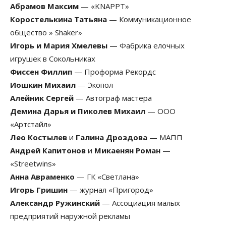
Абрамов Максим
— «KNAPPT»
Коростелькина Татьяна
— Коммуникационное
общество » Shaker»
Игорь и Мария Хмелевы
— Фабрика елочных
игрушек в Сокольниках
Фиссен Филлип
— Проформа Рекордс
Иошкин Михаил
— Экопол
Алейник Сергей
— Автограф мастера
Демина Дарья и Пиколев Михаил
— ООО
«Артстайл»
Лео Костылев
и
Галина Дроздова
— МАПП
Андрей Капитонов
и
Микаенян Роман
—
«Streetwins»
Анна Авраменко
— ГК «Светлана»
Игорь Гришин
— журнал «Пригород»
Александр Ружинский
— Ассоциация малых
предприятий наружной рекламы