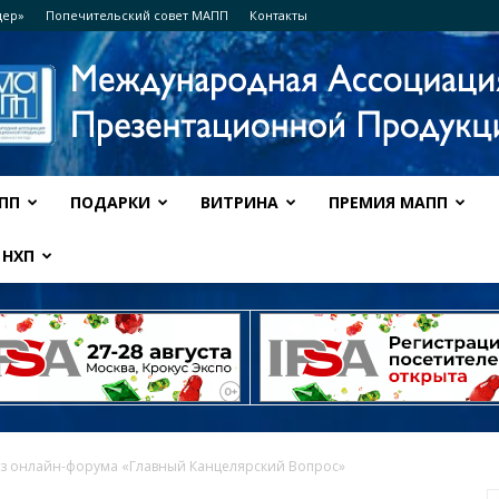
дер»
Попечительский совет МАПП
Контакты
ПП
ПОДАРКИ
ВИТРИНА
ПРЕМИЯ МАПП
Ассоциация
НХП
МАПП
из онлайн-форума «Главный Канцелярский Вопрос»