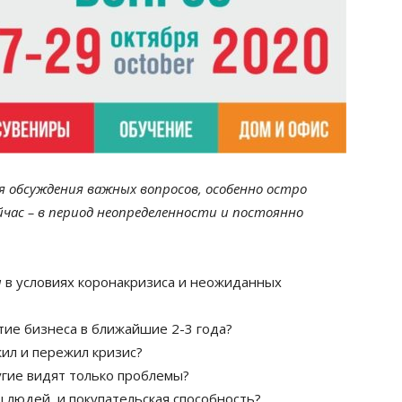
 обсуждения важных вопросов, особенно остро
час – в период неопределенности и постоянно
и
в условиях коронакризиса и неожиданных
тие бизнеса в ближайшие 2-3 года?
жил и пережил кризис?
угие видят только проблемы?
ы людей и покупательская способность?