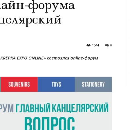
лайн-форума
целярский
1544
0
SKREPKA EXPO ONLINE» состоялся online-форум