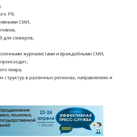
и,
ого PR,
тивными СМИ,
ативом,
 для спикеров,
строенными журналистами и враждебными СМИ,
 происходит,
ого пиара,
х структур в различных регионах, направлениях и