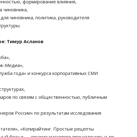
енностью, формирование влияния,
а чиновника,
для чиновника, политика, руководителя
труктуры.
ре: Тимур Асланов
жба»,
дж-Медиа»,
лужба года» и конкурса корпоративных СМИ
структурах,
наров по связям с общественностью, публичным
енеров России» по результатам исследования
читателя», «Копирайтинг. Простые рецепты
ный бренд — оружие массового впечатления» и др.,