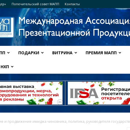
дер»
Попечительский совет МАПП
Контакты
ПП
ПОДАРКИ
ВИТРИНА
ПРЕМИЯ МАПП
Ассоциация
НХП
МАПП
е и продвижение имиджа чиновника, политика, руководителя государст