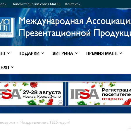
дер»
Попечительский совет МАПП
Контакты
ПП
ПОДАРКИ
ВИТРИНА
ПРЕМИЯ МАПП
Ассоциация
НХП
МАПП
 подарки
Поздравление с 1826 годом!