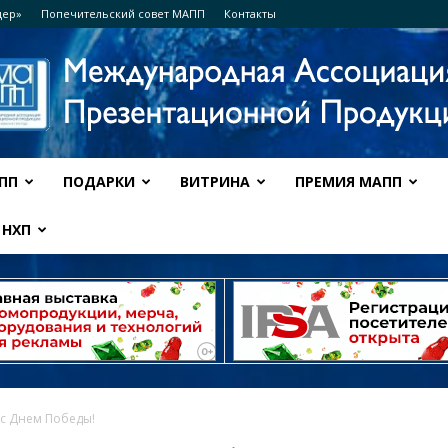
дер»
Попечительский совет МАПП
Контакты
ПП
ПОДАРКИ
ВИТРИНА
ПРЕМИЯ МАПП
Ассоциация
НХП
МАПП
с Днем Победы!