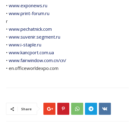
•
www.exponews.ru
•
www.print-forum.ru
r
•
www.pechatnick.com
•
www.suvenir.segment.ru
•
www.i-staple.ru
•
www.kancport.com.ua
•
www.fairwindow.com.cn/cn/
• en.officeworldexpo.com
Share