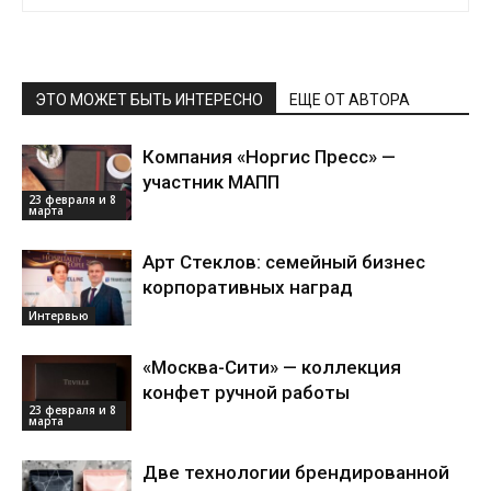
ЭТО МОЖЕТ БЫТЬ ИНТЕРЕСНО
ЕЩЕ ОТ АВТОРА
Компания «Норгис Пресс» —
участник МАПП
23 февраля и 8
марта
Арт Стеклов: семейный бизнес
корпоративных наград
Интервью
«Москва-Сити» — коллекция
конфет ручной работы
23 февраля и 8
марта
Две технологии брендированной