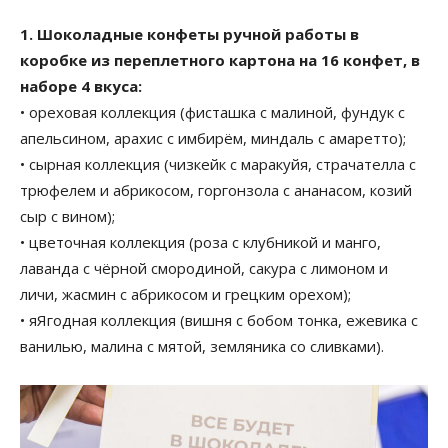
1. Шоколадные конфеты ручной работы в
коробке из переплетного картона на 16 конфет, в
наборе 4 вкуса:
• ореховая коллекция (фисташка c малиной, фундук с
апельсином, арахис с имбирём, миндаль с амаретто);
• сырная коллекция (чизкейк с маракуйя, страчателла с
трюфелем и абрикосом, горгонзола с ананасом, козий
сыр с вином);
• цветочная коллекция (роза с клубникой и манго,
лаванда с чёрной смородиной, сакура с лимоном и
личи, жасмин с абрикосом и грецким орехом);
• яЯгодная коллекция (вишня с бобом тонка, ежевика с
ванилью, малина с мятой, земляника со сливками).