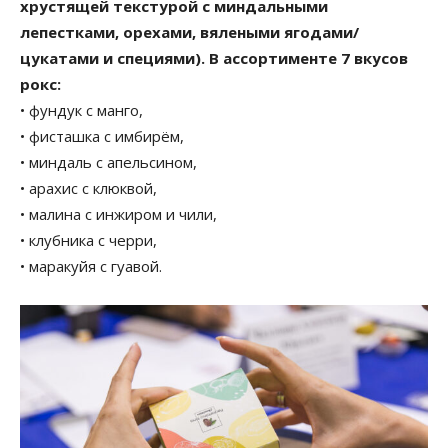
хрустящей текстурой с миндальными
лепестками, орехами, вялеными ягодами/
цукатами и специями). В ассортименте 7 вкусов
рокс:
• фундук с манго,
• фисташка с имбирём,
• миндаль с апельсином,
• арахис с клюквой,
• малина с инжиром и чили,
• клубника с черри,
• маракуйя с гуавой.