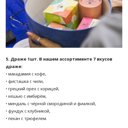
5. Драже 1шт. В нашем ассортименте 7 вкусов
драже:
• макадамия с кофе,
• фисташка с чили,
• грецкий орех с корицей,
• кешью с имбирём,
• миндаль с чёрной смородиной и фиалкой,
• фундук с клубникой,
• пекан с трюфелем.