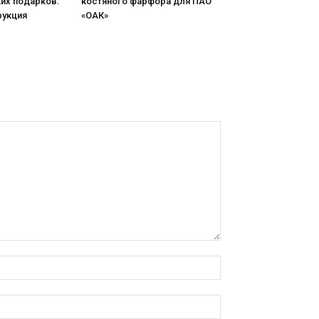
их подарков:
костяного фарфора для ПАО
рукция
«ОАК»