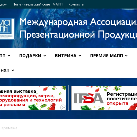
дер»
Попечительский совет МАПП
Контакты
ПП
ПОДАРКИ
ВИТРИНА
ПРЕМИЯ МАПП
Ассоциация
НХП
МАПП
е времена