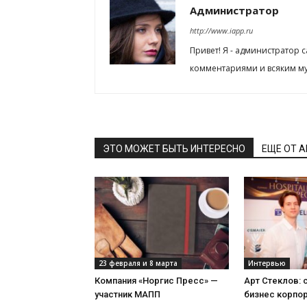
Администратор
http://www.iapp.ru
Привет! Я - администратор 
комментариями и всяким му
ЭТО МОЖЕТ БЫТЬ ИНТЕРЕСНО
ЕЩЕ ОТ 
23 февраля и 8 марта
Интервью
Компания «Норгис Пресс» —
Арт Стеклов:
участник МАПП
бизнес корпо