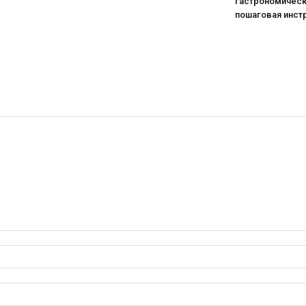
гастрономическ
пошаговая инст