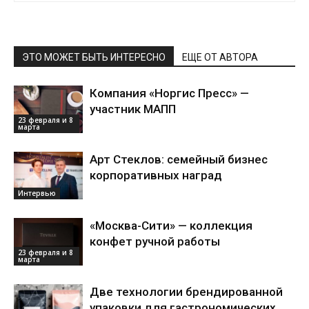
ЭТО МОЖЕТ БЫТЬ ИНТЕРЕСНО
ЕЩЕ ОТ АВТОРА
Компания «Норгис Пресс» —
участник МАПП
23 февраля и 8
марта
Арт Стеклов: семейный бизнес
корпоративных наград
Интервью
«Москва-Сити» — коллекция
конфет ручной работы
23 февраля и 8
марта
Две технологии брендированной
упаковки для гастрономических